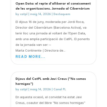
Open Data: el repte d’alliberar el coneixement
de les organitzacions. Jornada al Cibernàrium
by
catpl
|
maig 14, 2026
|
Destaquem
El dijous 16 de juny, moderada per Jordi Roca,
Director del Cibernàrium (Barcelona Activa), va
tenir lloc una jornada al voltant de l’Open Data,
amb una amplia participació de CatPL. El ponents
de la jornada van ser: –
Marta Continente ( Directora de...
READ MORE...
Dijous del CatPL amb Javi Creus (“No somos
hormigas”)
by
catpl
|
maig 14, 2026
|
Canal PL
En aquesta ocasió, el convidat ha estat Javi
Creus, coautor del llibre “No somos hormigas”