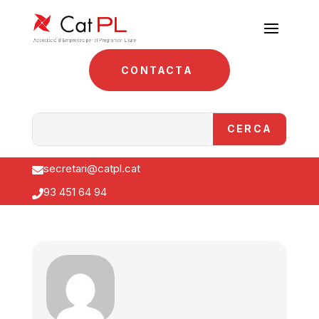
CONTACTA
secretari@catpl.cat

93 451 64 94
