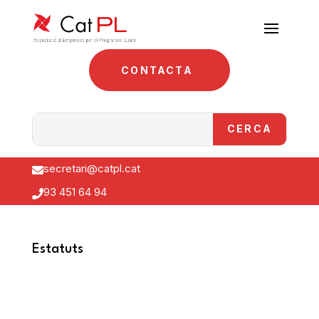
CONTACTA
secretari@catpl.cat

93 451 64 94

Estatuts