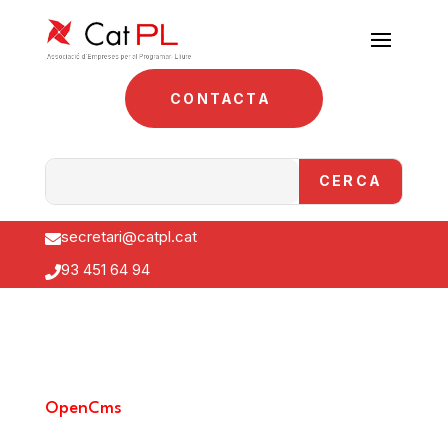
CONTACTA
secretari@catpl.cat

93 451 64 94

OpenCms