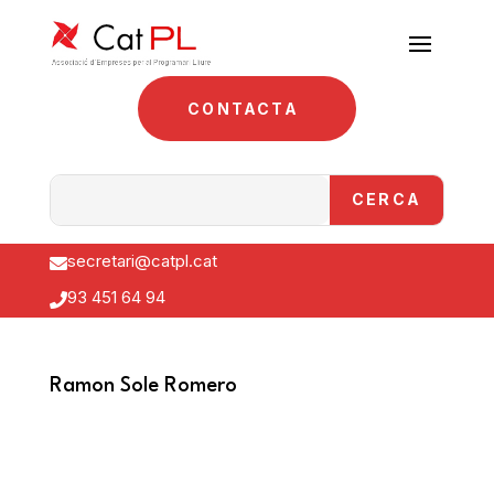
CONTACTA
secretari@catpl.cat

93 451 64 94

Ramon Sole Romero